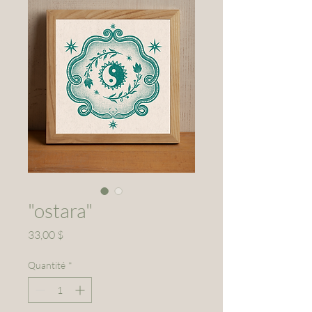
"ostara"
Prix
33,00 $
Quantité
*