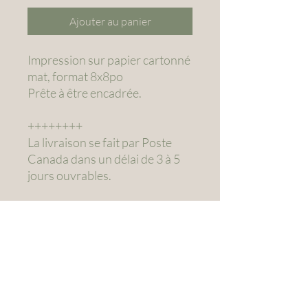
Ajouter au panier
Impression sur papier cartonné
mat, format 8x8po
Prête à être encadrée.
++++++++
La livraison se fait par Poste
Canada dans un délai de 3 à 5
jours ouvrables.
Toutes les impressions sont
emballées avec une enveloppe
cello, un carton rigide et une
enveloppe d’expédition rigide.
Le ramassage sans frais est
possible dans la région de