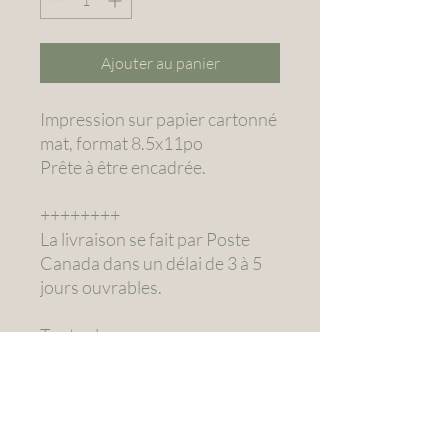
Ajouter au panier
Impression sur papier cartonné
mat, format 8.5x11po
Prête à être encadrée.
++++++++
La livraison se fait par Poste
Canada dans un délai de 3 à 5
jours ouvrables.
Toutes les
impressions sont emballées
avec une enveloppe cello, un
carton rigide et une enveloppe
d’expédition rigide.