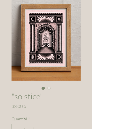
"solstice"
Prix
33,00 $
Quantité
*